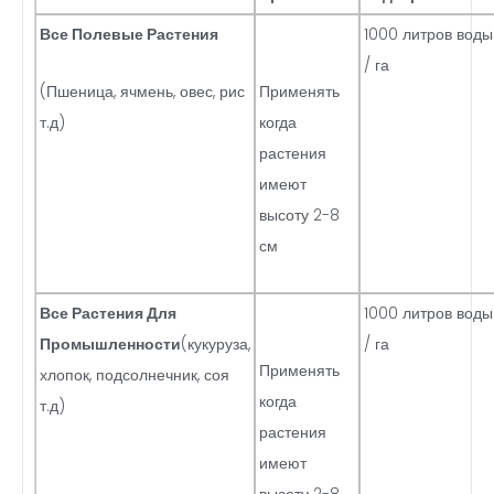
Все Полевые Растения
1000 литров воды
/ га
(Пшеница, ячмень, овес, рис
Применять
т.д)
когда
растения
имеют
высоту 2-8
см
Все Растения Для
1000 литров воды
Промышленности
(кукуруза,
/ га
Применять
хлопок, подсолнечник, соя
когда
т.д)
растения
имеют