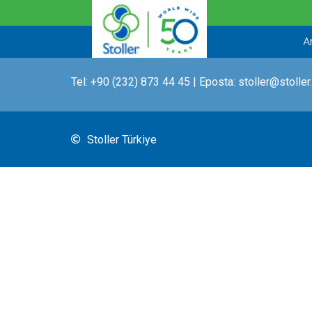
İçeriğe
atla
A
Tel:
+90 (232) 873 44 45
| Eposta:
stoller@stoller
Stoller Türkiye