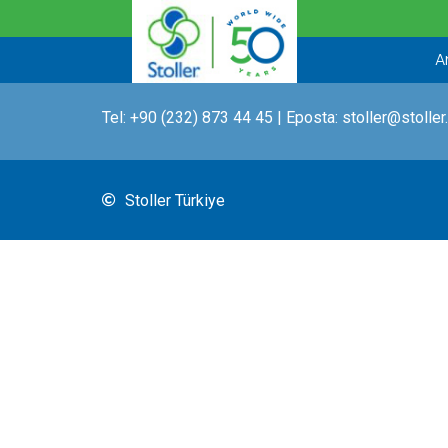
İçeriğe
atla
A
Tel:
+90 (232) 873 44 45
| Eposta:
stoller@stoller
Stoller Türkiye