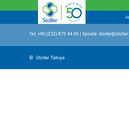
İçeriğe
atla
A
Tel:
+90 (232) 873 44 45
| Eposta:
stoller@stoller
Stoller Türkiye