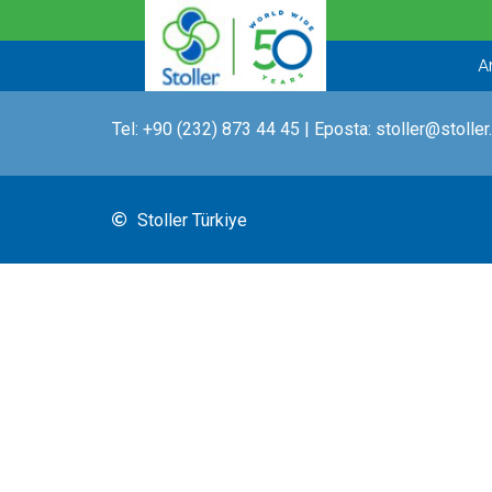
İçeriğe
atla
A
Tel:
+90 (232) 873 44 45
| Eposta:
stoller@stoller
Stoller Türkiye