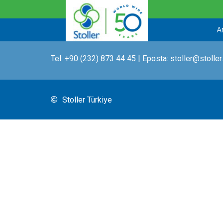
İçeriğe
atla
A
Tel:
+90 (232) 873 44 45
| Eposta:
stoller@stoller
Stoller Türkiye