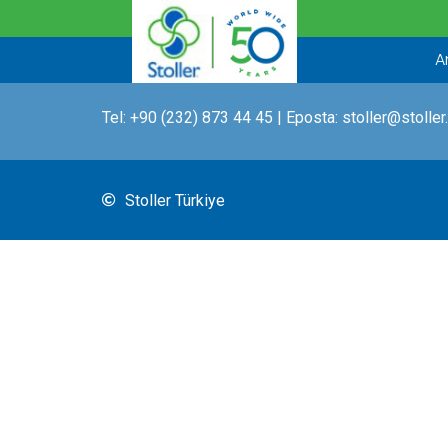
İçeriğe
atla
A
Tel:
+90 (232) 873 44 45
| Eposta:
stoller@stoller
Stoller Türkiye