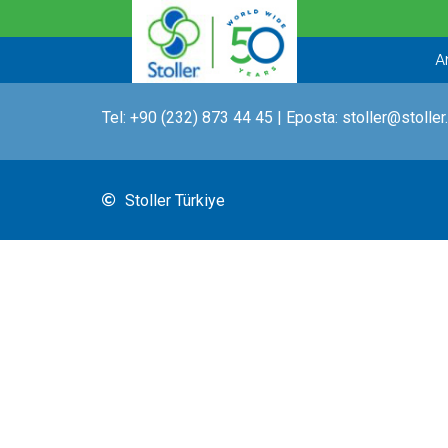
İçeriğe
atla
A
Tel:
+90 (232) 873 44 45
| Eposta:
stoller@stoller
Stoller Türkiye