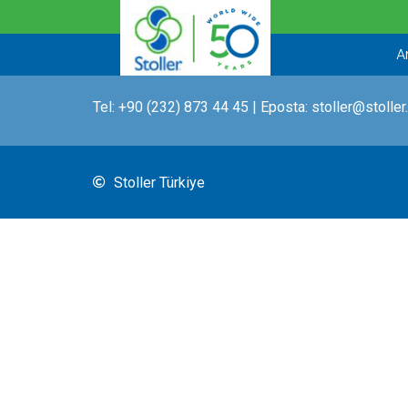
İçeriğe
atla
A
Tel:
+90 (232) 873 44 45
| Eposta:
stoller@stoller
Stoller Türkiye