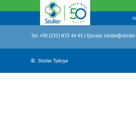
İçeriğe
atla
A
Tel:
+90 (232) 873 44 45
| Eposta:
stoller@stoller
Stoller Türkiye