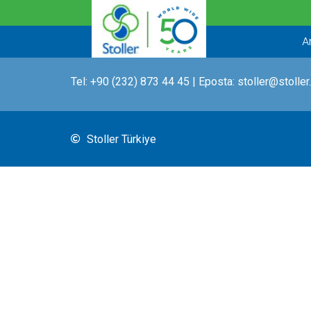
İçeriğe
atla
A
Tel:
+90 (232) 873 44 45
| Eposta:
stoller@stoller
Stoller Türkiye