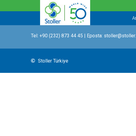
İçeriğe
atla
A
Tel:
+90 (232) 873 44 45
| Eposta:
stoller@stoller
Stoller Türkiye