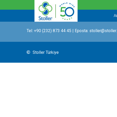
İçeriğe
atla
A
Tel:
+90 (232) 873 44 45
| Eposta:
stoller@stoller
Stoller Türkiye