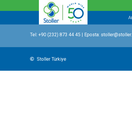
İçeriğe
atla
A
Tel:
+90 (232) 873 44 45
| Eposta:
stoller@stoller
Stoller Türkiye