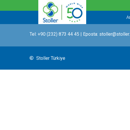
İçeriğe
atla
A
Tel:
+90 (232) 873 44 45
| Eposta:
stoller@stoller
Stoller Türkiye