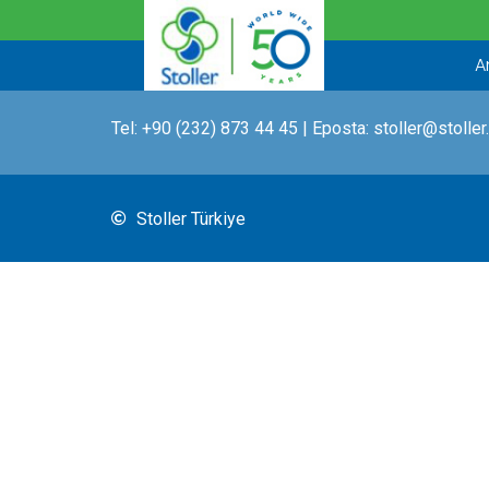
İçeriğe
atla
A
Tel:
+90 (232) 873 44 45
| Eposta:
stoller@stoller
Stoller Türkiye