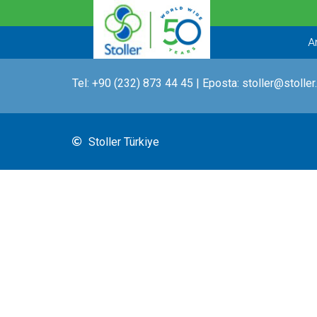
İçeriğe
atla
A
Tel:
+90 (232) 873 44 45
| Eposta:
stoller@stoller
Stoller Türkiye