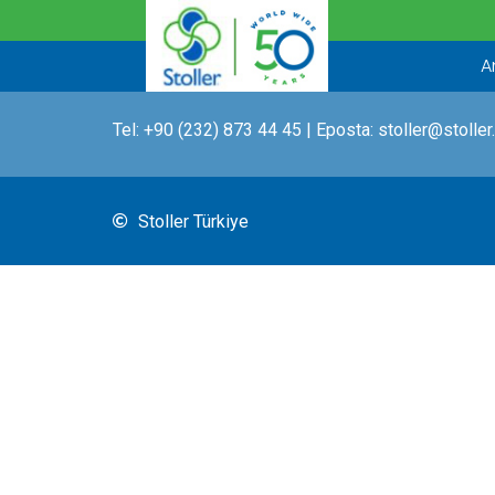
İçeriğe
atla
A
Tel:
+90 (232) 873 44 45
| Eposta:
stoller@stoller
Stoller Türkiye