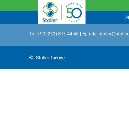
İçeriğe
atla
A
Tel:
+90 (232) 873 44 45
| Eposta:
stoller@stoller
Stoller Türkiye