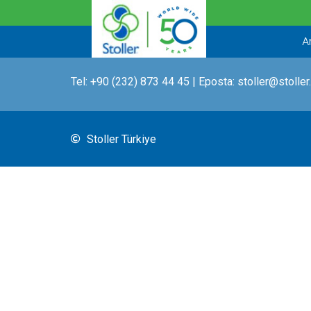
İçeriğe
atla
A
Tel:
+90 (232) 873 44 45
| Eposta:
stoller@stoller
Stoller Türkiye