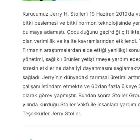
Kurucumuz Jerry H. Stoller’i 19 Haziran 2019’da vefa
bitki beslemesi ve bitki hormon teknolojisinde yeni
bulmaya adamıştı. Çocukluğunu geçirdiği çiftlikten,
olan verimlilik ve kalite kavramlarından etkilendi.
Firmanın araştırmalardan elde ettiği yenilikçi so
yönetimi, sağlıklı ürünler yetiştirmeye yardım edec
stresin etkilerine daha iyi dayanmasını sağlamaktad
sağladı. Jerry’nin dünyadaki tarımsal üretimi artt
çalışanı istihdam etmekte ve 60’dan fazla ülkeye ü
olarak görev yapmıştır. Bundan sonra Stoller Group
yılında kurduğu Stoller Vakfı ile insanlara yardım e
Teşekkürler Jerry Stoller.