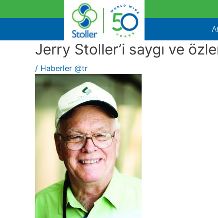
İçeriğe
atla
A
Jerry Stoller’i saygı ve özl
/
Haberler @tr