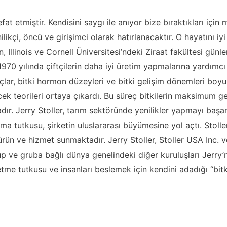
t etmiştir. Kendisini saygı ile anıyor bize bıraktıkları için m
likçi, öncü ve girişimci olarak hatırlanacaktır. O hayatını i
 Illinois ve Cornell Üniversitesi’ndeki Ziraat fakültesi günle
 1970 yılında çiftçilerin daha iyi üretim yapmalarına yardımcı
nuçlar, bitki hormon düzeyleri ve bitki gelişim dönemleri b
ek teorileri ortaya çıkardı. Bu süreç bitkilerin maksimum ge
ır. Jerry Stoller, tarım sektöründe yenilikler yapmayı başard
ırma tutkusu, şirketin uluslararası büyümesine yol açtı. Sto
rün ve hizmet sunmaktadır. Jerry Stoller, Stoller USA Inc. v
 ve gruba bağlı dünya genelindeki diğer kuruluşları Jerry’n
tme tutkusu ve insanları beslemek için kendini adadığı “bitkil