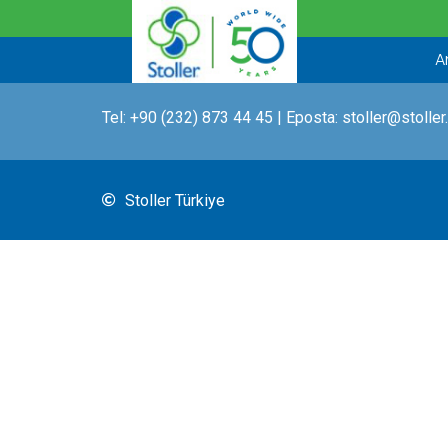
İçeriğe
atla
A
Tel:
+90 (232) 873 44 45
| Eposta:
stoller@stoller
Stoller Türkiye