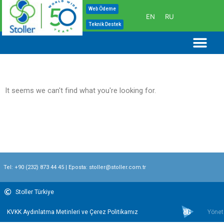
İçeriğe
Web Ödeme
EN
RU
atla
Teknik Destek
Me
It seems we can't find what you're looking for.
Tel:
+90 (232) 873 44 45
| Eposta:
stoller@stoller.com.tr
Stoller Türkiye
KVKK Aydınlatma Metinleri ve Çerez Politikamız
Yönet