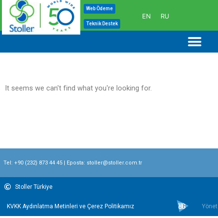
İçeriğe
Web Ödeme
EN
RU
atla
Teknik Destek
Me
It seems we can't find what you're looking for.
Tel:
+90 (232) 873 44 45
| Eposta:
stoller@stoller.com.tr
Stoller Türkiye
KVKK Aydınlatma Metinleri ve Çerez Politikamız
Yönet