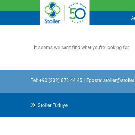
İçeriğe
atla
A
It seems we can't find what you're looking for.
Tel:
+90 (232) 873 44 45
| Eposta:
stoller@stoller
Stoller Türkiye