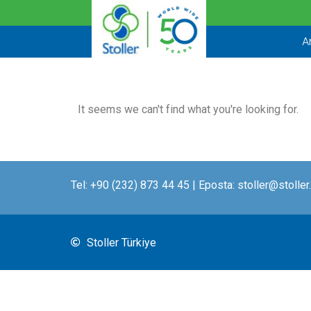
İçeriğe
atla
A
It seems we can't find what you're looking for.
Tel:
+90 (232) 873 44 45
| Eposta:
stoller@stoller
Stoller Türkiye