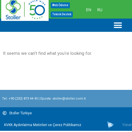
İçeriğe
Web Ödeme
EN
RU
atla
Teknik Destek
Me
It seems we can't find what you're looking for.
Tel:
+90 (232) 873 44 45
| Eposta:
stoller@stoller.com.tr
Stoller Türkiye
KVKK Aydınlatma Metinleri ve Çerez Politikamız
Yönet