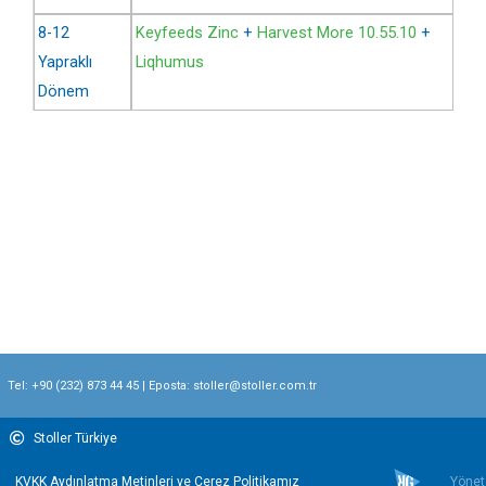
8-12
Keyfeeds Zinc
+
Harvest More 10.55.10
+
Yapraklı
Liqhumus
Dönem
Tel:
+90 (232) 873 44 45
| Eposta:
stoller@stoller.com.tr
Stoller Türkiye
KVKK Aydınlatma Metinleri ve Çerez Politikamız
Yönet