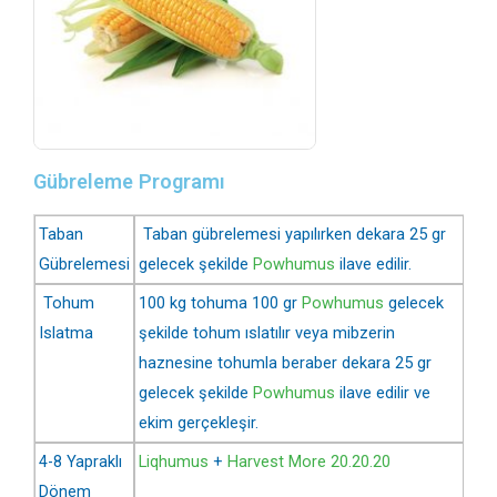
Gübreleme Programı
Taban
Taban gübrelemesi yapılırken dekara 25 gr
Gübrelemesi
gelecek şekilde
Powhumus
ilave edilir.
Tohum
100 kg tohuma 100 gr
Powhumus
gelecek
Islatma
şekilde tohum ıslatılır veya mibzerin
haznesine tohumla beraber dekara 25 gr
gelecek şekilde
Powhumus
ilave edilir ve
ekim gerçekleşir.
4-8 Yapraklı
Liqhumus
+
Harvest More 20.20.20
Dönem