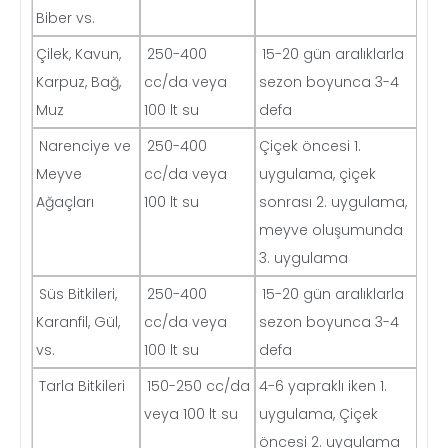
Biber vs.
Çilek, Kavun,
250-400
15-20 gün aralıklarla
Karpuz, Bağ,
cc/da veya
sezon boyunca 3-4
Muz
100 lt su
defa
Narenciye ve
250-400
Çiçek öncesi 1.
Meyve
cc/da veya
uygulama, çiçek
Ağaçları
100 lt su
sonrası 2. uygulama,
meyve oluşumunda
3. uygulama
Süs Bitkileri,
250-400
15-20 gün aralıklarla
Karanfil, Gül,
cc/da veya
sezon boyunca 3-4
vs.
100 lt su
defa
Tarla Bitkileri
150-250 cc/da
4-6 yapraklı iken 1.
veya 100 lt su
uygulama, Çiçek
öncesi 2. uygulama