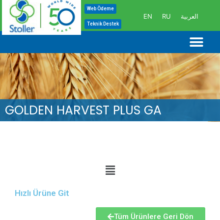
İçeriğe
Web Ödeme
EN
RU
العربية
atla
Teknik Destek
Me
GOLDEN HARVEST PLUS GA
Hızlı Ürüne Git
Tüm Ürünlere Geri Dön