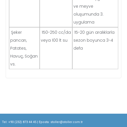
ve meyve
oluşumunda 3.
uygulama
Şeker
150-250 cc/da
15-20 gün aralıklarla
pancarı,
veya 100 lt su
sezon boyunca 3-4
Patates,
defa
Havuç, Soğan
vs.
Tel:
+90 (232) 873 44 45
| Eposta:
stoller@stoller.com.tr