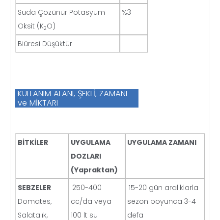
Suda Çözünür Potasyum
%3
Oksit (K
O)
2
Biüresi Düşüktür
KULLANIM ALANI, ŞEKLİ, ZAMANI
ve MİKTARI
BİTKİLER
UYGULAMA
UYGULAMA ZAMANI
DOZLARI
(
Yapraktan)
SEBZELER
250-400
15-20 gün aralıklarla
Domates,
cc/da veya
sezon boyunca 3-4
Salatalık,
100 lt su
defa