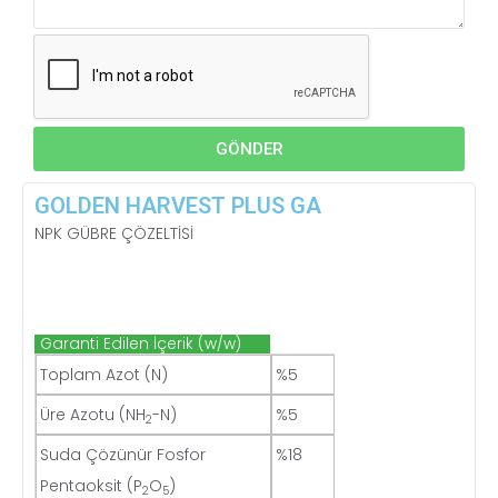
GÖNDER
GOLDEN HARVEST PLUS GA
NPK GÜBRE ÇÖZELTİSİ
Garanti Edilen İçerik (w/w)
Toplam Azot (N)
%5
Üre Azotu (NH
-N)
%5
2
Suda Çözünür Fosfor
%18
Pentaoksit (P
O
)
2
5