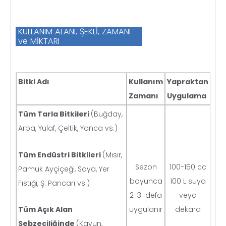
KULLANIM ALANI, ŞEKLİ, ZAMANI
ve MİKTARI
Bitki Adı
Kullanım
Yapraktan
Zamanı
Uygulama
Tüm
Tarla Bitkileri
(Buğday,
Arpa, Yulaf, Çeltik, Yonca vs.)
Tüm Endüstri Bitkileri
(Mısır,
Sezon
100-150 cc
Pamuk Ayçiçeği, Soya, Yer
boyunca
100 L suya
Fıstığı, Ş. Pancarı vs.)
2-3 defa
veya
Tüm Açık Alan
uygulanır
dekara
Sebzeciliğinde
(Kavun,