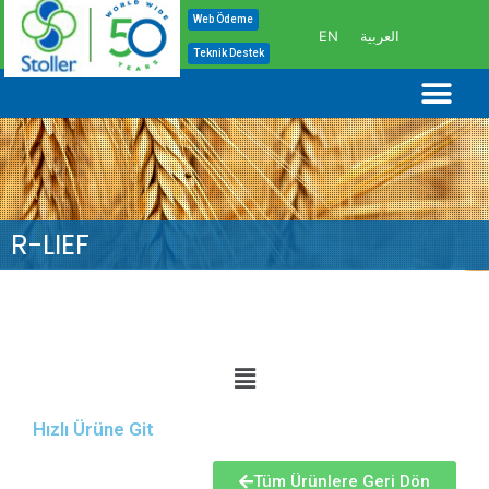
İçeriğe
Web Ödeme
EN
العربية
atla
Teknik Destek
Me
R-LIEF
Hızlı Ürüne Git
Tüm Ürünlere Geri Dön