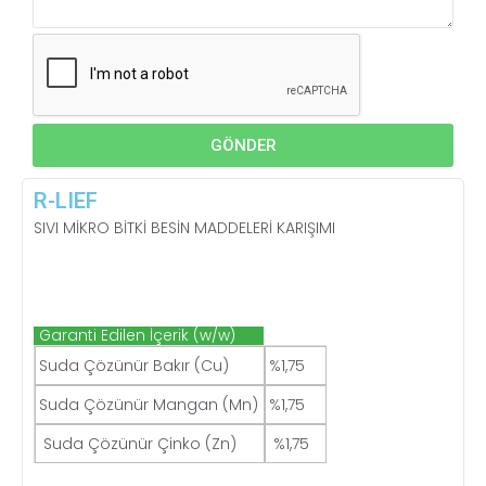
GÖNDER
R-LIEF
SIVI MİKRO BİTKİ BESİN MADDELERİ KARIŞIMI
Garanti Edilen İçerik (w/w)
Suda Çözünür Bakır (Cu)
%1,75
Suda Çözünür Mangan (Mn)
%1,75
Suda Çözünür Çinko (Zn)
%1,75