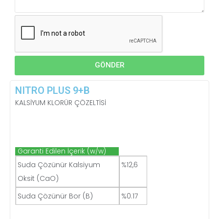
GÖNDER
NITRO PLUS 9+B
KALSİYUM KLORÜR ÇÖZELTİSİ
Garanti Edilen İçerik (w/w)
Suda Çözünür Kalsiyum
%12,6
Oksit (CaO)
Suda Çözünür Bor (B)
%0.17