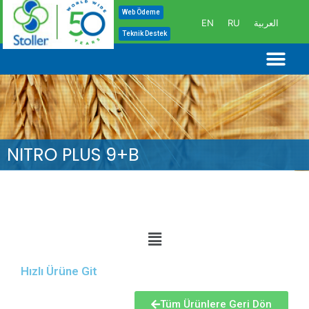
İçeriğe
Web Ödeme
EN
RU
العربية
atla
Teknik Destek
Me
NITRO PLUS 9+B
Hızlı Ürüne Git
Tüm Ürünlere Geri Dön