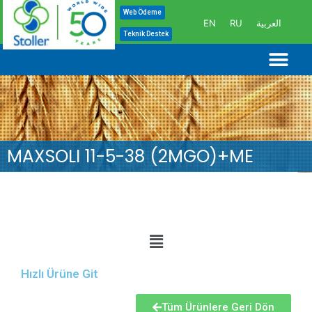
İçeriğe
Web Ödeme
EN
RU
العربية
atla
Teknik Destek
Me
MAXSOLI 11-5-38 (2MGO)+ME
Hızlı Ürüne Git
Tüm Ürünlere Geri Dön