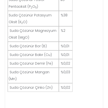
Pentaoksit (P
O
)
2
5
Suda Çözünür Potasyum
%38
Oksit (K
O)
2
Suda Çözünür Magnezyum
%2
Oksit (MgO)
Suda Çözünür Bor (B)
%0,01
Suda Çözünür Bakır (Cu)
%0,01
Suda Çözünür Demir (Fe)
%0,02
Suda Çözünür Mangan
%0,03
(Mn)
Suda Çözünür Çinko (Zn)
%0,02