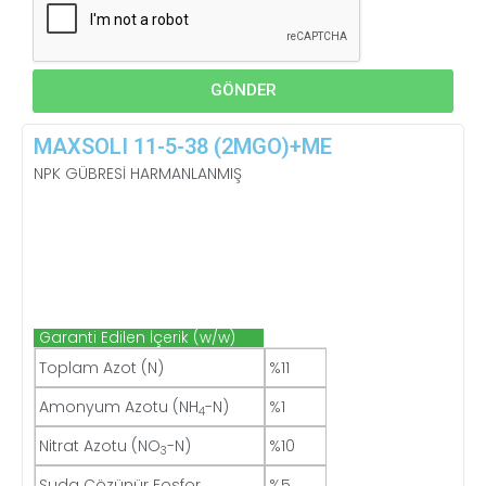
GÖNDER
MAXSOLI 11-5-38 (2MGO)+ME
NPK GÜBRESİ HARMANLANMIŞ
Garanti Edilen İçerik (w/w)
Toplam Azot (N)
%11
Amonyum Azotu (NH
-N)
%1
4
Nitrat Azotu (NO
-N)
%10
3
Suda Çözünür Fosfor
%5